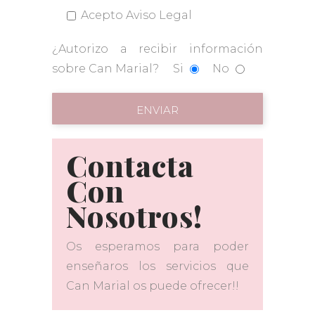
Acepto
Aviso Legal
¿Autorizo a recibir información
sobre Can Marial?
Si
No
Alternative:
Contacta
Con
Nosotros!
Os esperamos para poder
enseñaros los servicios que
Can Marial os puede ofrecer!!